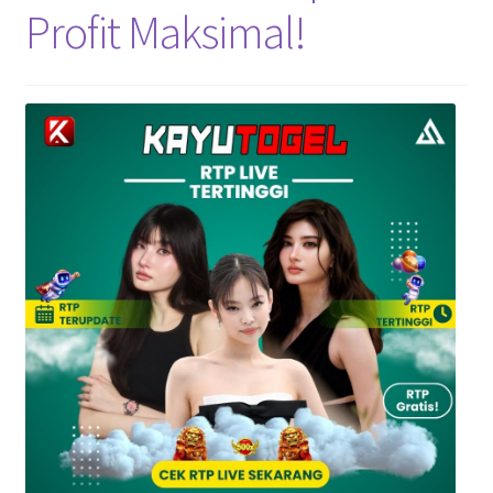
Profit Maksimal!