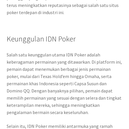
terus meningkatkan reputasinya sebagai salah satu situs
poker terdepan di industri ini.
Keunggulan IDN Poker
Salah satu keunggulan utama IDN Poker adalah
keberagaman permainan yang ditawarkan. Di platform ini,
pemain dapat menemukan berbagai jenis permainan
poker, mulai dari Texas Hold’em hingga Omaha, serta
permainan khas Indonesia seperti Capsa Susun dan
Domino QQ. Dengan banyaknya pilihan, pemain dapat
memilih permainan yang sesuai dengan selera dan tingkat
keterampilan mereka, sehingga meningkatkan
pengalaman bermain secara keseluruhan.
Selain itu, IDN Poker memiliki antarmuka yang ramah