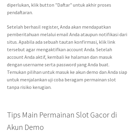
diperlukan, klik button "Daftar" untuk akhir proses
pendaftaran.
Setelah berhasil register, Anda akan mendapatkan
pemberitahuan melalui email Anda ataupun notifikasi dari
situs. Apabila ada sebuah tautan konfirmasi, klik link
tersebut agar mengaktifkan account Anda. Setelah
account Anda aktif, kembali ke halaman dan masuk
dengan username serta password yang Anda buat.
Temukan pilihan untuk masuk ke akun demo dan Anda siap
untuk menjalankan uji coba beragam permainan slot
tanpa risiko kerugian.
Tips Main Permainan Slot Gacor di
Akun Demo