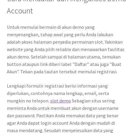
Account
Untuk memulai bermain di akun demo yang
menyenangkan, tahap awal yang perlu Anda lakukan
adalah akses halaman penyedia permainan slot. Yakinkan
website yang Anda pilih reliable dan menawarkan fasilitas
akun demo. Setelah sampai di halaman utama, temukan
button ataupun link diberi label "Daftar" atau juga "Buat
Akun". Tekan pada tautan tersebut memulai registrasi.
Lengkapi formulir registrasi berisi informasi yang
diperlukan, contohnya nama lengkap, email, serta
mungkin no telepon.
slot demo
Sebagian situs sering
meminta Anda untuk membuat akun dengan username
dan password. Pastikan Anda memakai data yang benar
agar Anda dapat login account Anda dengan mudah di
masa mendatang. Sesudah menyelesaikan data yang