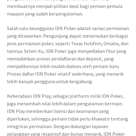
membuatnya menjadi pilihan ideal bagi pemain pemula
maupun yang sudah berpengalaman.
Salah satu keunggulan IDN Poker adalah variasi permainan
yang ditawarkan. Pengunjung dapat menemukan berbagai
jenis permainan poker, seperti Texas Hold’em, Omaha, dan
lainnya. Selain itu, IDN Poker juga menyediakan fitur yang
memudahkan proses pendaftaran dan deposit, yang
menjadikannya lebih mudah diakses oleh pemain baru.
Proses daftar IDN Poker relatif sederhana, yang menarik
lebih banyak pengguna untuk bergabung.
Keberadaan IDN Play, sebagai platform milik IDN Poker,
juga menambah nilai lebih dalam pengalaman bermain.
IDN Play memberikan lisensi dan keamanan yang
diperlukan, sehingga pemain tidak perlu khawatir tentang
integritas permainan. Dengan dukungan layanan
pelanggan yang responsif dan bonus menarik, IDN Poker