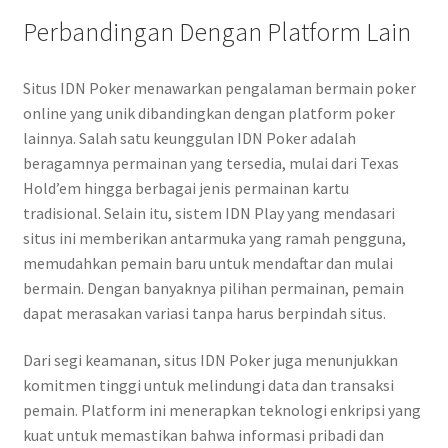
Perbandingan Dengan Platform Lain
Situs IDN Poker menawarkan pengalaman bermain poker
online yang unik dibandingkan dengan platform poker
lainnya. Salah satu keunggulan IDN Poker adalah
beragamnya permainan yang tersedia, mulai dari Texas
Hold’em hingga berbagai jenis permainan kartu
tradisional. Selain itu, sistem IDN Play yang mendasari
situs ini memberikan antarmuka yang ramah pengguna,
memudahkan pemain baru untuk mendaftar dan mulai
bermain. Dengan banyaknya pilihan permainan, pemain
dapat merasakan variasi tanpa harus berpindah situs.
Dari segi keamanan, situs IDN Poker juga menunjukkan
komitmen tinggi untuk melindungi data dan transaksi
pemain. Platform ini menerapkan teknologi enkripsi yang
kuat untuk memastikan bahwa informasi pribadi dan