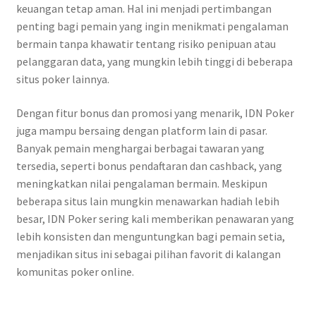
keuangan tetap aman. Hal ini menjadi pertimbangan
penting bagi pemain yang ingin menikmati pengalaman
bermain tanpa khawatir tentang risiko penipuan atau
pelanggaran data, yang mungkin lebih tinggi di beberapa
situs poker lainnya.
Dengan fitur bonus dan promosi yang menarik, IDN Poker
juga mampu bersaing dengan platform lain di pasar.
Banyak pemain menghargai berbagai tawaran yang
tersedia, seperti bonus pendaftaran dan cashback, yang
meningkatkan nilai pengalaman bermain. Meskipun
beberapa situs lain mungkin menawarkan hadiah lebih
besar, IDN Poker sering kali memberikan penawaran yang
lebih konsisten dan menguntungkan bagi pemain setia,
menjadikan situs ini sebagai pilihan favorit di kalangan
komunitas poker online.