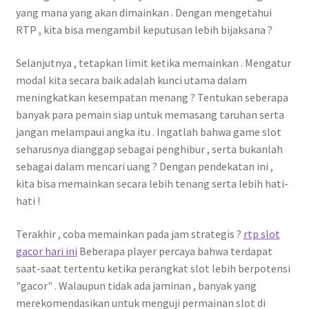
yang mana yang akan dimainkan . Dengan mengetahui
RTP , kita bisa mengambil keputusan lebih bijaksana ?
Selanjutnya , tetapkan limit ketika memainkan . Mengatur
modal kita secara baik adalah kunci utama dalam
meningkatkan kesempatan menang ? Tentukan seberapa
banyak para pemain siap untuk memasang taruhan serta
jangan melampaui angka itu . Ingatlah bahwa game slot
seharusnya dianggap sebagai penghibur , serta bukanlah
sebagai dalam mencari uang ? Dengan pendekatan ini ,
kita bisa memainkan secara lebih tenang serta lebih hati-
hati !
Terakhir , coba memainkan pada jam strategis ?
rtp slot
gacor hari ini
Beberapa player percaya bahwa terdapat
saat-saat tertentu ketika perangkat slot lebih berpotensi
"gacor" . Walaupun tidak ada jaminan , banyak yang
merekomendasikan untuk menguji permainan slot di