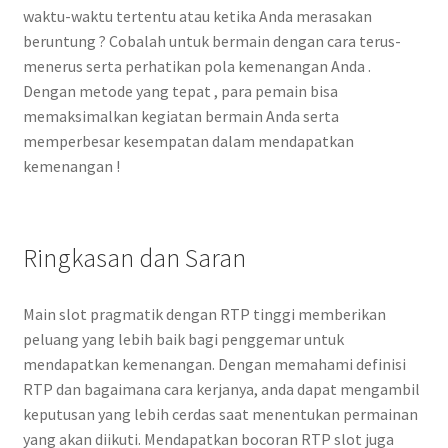
waktu-waktu tertentu atau ketika Anda merasakan
beruntung ? Cobalah untuk bermain dengan cara terus-
menerus serta perhatikan pola kemenangan Anda .
Dengan metode yang tepat , para pemain bisa
memaksimalkan kegiatan bermain Anda serta
memperbesar kesempatan dalam mendapatkan
kemenangan !
Ringkasan dan Saran
Main slot pragmatik dengan RTP tinggi memberikan
peluang yang lebih baik bagi penggemar untuk
mendapatkan kemenangan. Dengan memahami definisi
RTP dan bagaimana cara kerjanya, anda dapat mengambil
keputusan yang lebih cerdas saat menentukan permainan
yang akan diikuti. Mendapatkan bocoran RTP slot juga