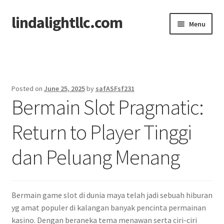
lindalightllc.com
Skip
Skip
Menu
to
to
navigation
content
Home
Posted on
June 25, 2025
by
safASFsf231
Bermain Slot Pragmatic:
Return to Player Tinggi
dan Peluang Menang
Bermain game slot di dunia maya telah jadi sebuah hiburan
yg amat populer di kalangan banyak pencinta permainan
kasino. Dengan beraneka tema menawan serta ciri-ciri