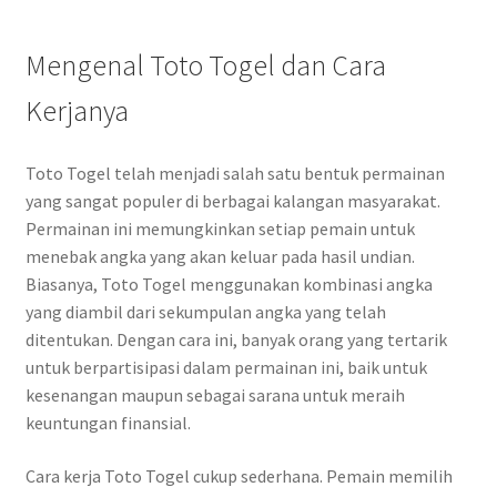
Mengenal Toto Togel dan Cara
Kerjanya
Toto Togel telah menjadi salah satu bentuk permainan
yang sangat populer di berbagai kalangan masyarakat.
Permainan ini memungkinkan setiap pemain untuk
menebak angka yang akan keluar pada hasil undian.
Biasanya, Toto Togel menggunakan kombinasi angka
yang diambil dari sekumpulan angka yang telah
ditentukan. Dengan cara ini, banyak orang yang tertarik
untuk berpartisipasi dalam permainan ini, baik untuk
kesenangan maupun sebagai sarana untuk meraih
keuntungan finansial.
Cara kerja Toto Togel cukup sederhana. Pemain memilih