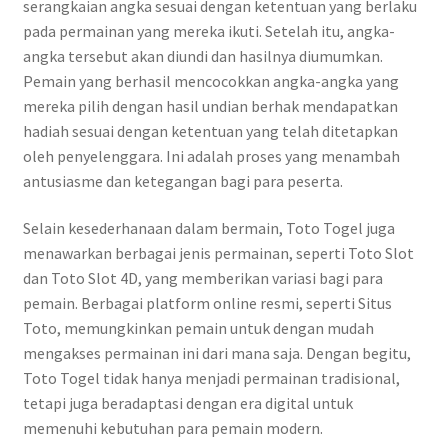
serangkaian angka sesuai dengan ketentuan yang berlaku
pada permainan yang mereka ikuti. Setelah itu, angka-
angka tersebut akan diundi dan hasilnya diumumkan.
Pemain yang berhasil mencocokkan angka-angka yang
mereka pilih dengan hasil undian berhak mendapatkan
hadiah sesuai dengan ketentuan yang telah ditetapkan
oleh penyelenggara. Ini adalah proses yang menambah
antusiasme dan ketegangan bagi para peserta.
Selain kesederhanaan dalam bermain, Toto Togel juga
menawarkan berbagai jenis permainan, seperti Toto Slot
dan Toto Slot 4D, yang memberikan variasi bagi para
pemain. Berbagai platform online resmi, seperti Situs
Toto, memungkinkan pemain untuk dengan mudah
mengakses permainan ini dari mana saja. Dengan begitu,
Toto Togel tidak hanya menjadi permainan tradisional,
tetapi juga beradaptasi dengan era digital untuk
memenuhi kebutuhan para pemain modern.