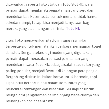
ditawarkan, seperti Toto Slot dan Toto Slot 4D, para
pemain dapat menikmati pengalaman yang seru dan
mendebarkan. Kesempatan untuk menang tidak hanya
sekedar mimpi, tetapi bisa menjadi kenyataan bagi
mereka yang siap mengambil risiko.
Toto Hk
Situs Toto menawarkan platform yang resmi dan
terpercaya untuk menjalankan berbagai permainan togel
dan slot. Dengan teknologi modern yang digunakan,
pemain dapat merasakan sensasi permainan yang
mendekati nyata. Toto Hk, sebagai salah satu sekor yang
paling populer, menjadi favorit di kalangan para penjudi.
Bergabung di situs ini bukan hanya untuk bermain, tapi
juga untuk berpartisipasi dalam komunitas yang
mencintai tantangan dan keseruan. Bersiaplah untuk
mengalami pengalaman bermain yang tiada duanya dan
menangkan hadiah fantastis!