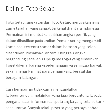
Definisi Toto Gelap
Toto Gelap, singkatan dari Toto Gelap, merupakan jenis
game taruhan yang sangat terkenal di antara Indonesia.
Permainan ini melibatkan pilihan angka spesifik yang
dalam dihasilkan pada undian. Pemain sering mengambil
kombinasi tertentu nomor dalam batasan yang telah
ditentukan, biasanya di antara 2 hingga 4 angka,
bergantung pada jenis tipe game togel yang dimainkan.
Togel dikenal karena kesederhanaannya sehingga banyak
sekali menarik minat para pemain yang berasal dari
beragam kalangan.
Cara bermain ini tidak cuma mengandalkan
keberuntungan, melainkan yang juga bergantung kepada
penganalisaan informasi dan pola angka yang telah ditarik
sebelumnya. Banyak sekali peserta yang percaya bahwa