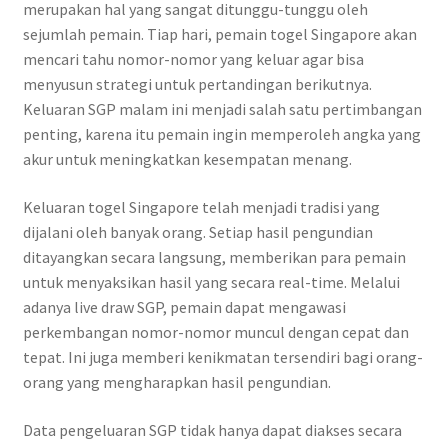
merupakan hal yang sangat ditunggu-tunggu oleh
sejumlah pemain. Tiap hari, pemain togel Singapore akan
mencari tahu nomor-nomor yang keluar agar bisa
menyusun strategi untuk pertandingan berikutnya.
Keluaran SGP malam ini menjadi salah satu pertimbangan
penting, karena itu pemain ingin memperoleh angka yang
akur untuk meningkatkan kesempatan menang.
Keluaran togel Singapore telah menjadi tradisi yang
dijalani oleh banyak orang. Setiap hasil pengundian
ditayangkan secara langsung, memberikan para pemain
untuk menyaksikan hasil yang secara real-time. Melalui
adanya live draw SGP, pemain dapat mengawasi
perkembangan nomor-nomor muncul dengan cepat dan
tepat. Ini juga memberi kenikmatan tersendiri bagi orang-
orang yang mengharapkan hasil pengundian.
Data pengeluaran SGP tidak hanya dapat diakses secara