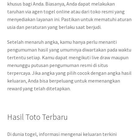
khusus bagi Anda. Biasanya, Anda dapat melakukan
taruhan via agen togel online atau dari toko resmi yang
menyediakan layanan ini. Pastikan untuk mematuhi aturan
usia dan peraturan yang berlaku saat berjudi.
Setelah menaruh angka, kamu hanya perlu menanti
pengumuman hasil yang umumnya diwartakan pada waktu
tertentu setiap. Kamu dapat mengikuti live draw maupun
menunggu putusan pengumuman resmi di situs
terpercaya. Jika angka yang pilih cocok dengan angka hasil
keluaran, Anda bisa berpeluang untuk memenangkan
reward yang telah ditetapkan.
Hasil Toto Terbaru
Di dunia togel, informasi mengenai keluaran terkini