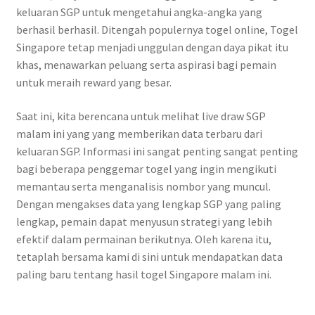
keluaran SGP untuk mengetahui angka-angka yang
berhasil berhasil. Ditengah populernya togel online, Togel
Singapore tetap menjadi unggulan dengan daya pikat itu
khas, menawarkan peluang serta aspirasi bagi pemain
untuk meraih reward yang besar.
Saat ini, kita berencana untuk melihat live draw SGP
malam ini yang yang memberikan data terbaru dari
keluaran SGP. Informasi ini sangat penting sangat penting
bagi beberapa penggemar togel yang ingin mengikuti
memantau serta menganalisis nombor yang muncul.
Dengan mengakses data yang lengkap SGP yang paling
lengkap, pemain dapat menyusun strategi yang lebih
efektif dalam permainan berikutnya. Oleh karena itu,
tetaplah bersama kami di sini untuk mendapatkan data
paling baru tentang hasil togel Singapore malam ini.