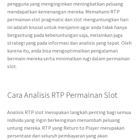
pengguna yang menginginkan meningkatkan peluang
mendapatkan kemenangan mereka. Memahami RTP
permainan slot pragmatic dan slot menguntungkan hari
ini adalah krusial untuk menjamin agar anda tidak hanya
bergantung pada keberuntungan saja, melainkan juga
strategi yang pada informasi dan analisis yang tepat. Oleh
karena itu, anda bisa mengoptimalkan pengalaman
bermain mereka serta minimalkan rugi dalam permainan
slot.
Cara Analisis RTP Permainan Slot
Analisis RTP slot merupakan langkah penting bagi semua
individu yang ingin berkeinginan menambah peluang
untung mereka. RTP yang Return to Player merupakan
persentase dari seluruh pembayaran yang akan