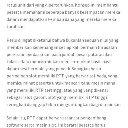
ratus unit dari yang dipertaruhkan. Konsep ini membantu
peserta memahami seberapa banyak kesempatan mereka
dalam mendapatkan kembali dana yang mereka mereka
taruhkan.
Perlu diingat diketahui bahwa bukanlah sebuah nilai yang
memberikan kemenangan setiap kali bermain Ini adalah
perkiraan berdasarkan pada jumlah besar putaran dan
tidak selalu mencerminkan mencerminkan hasil-hasil
dalam sesi bermain yang pendek. Sebagian besar
permainan slot memiliki RTP yang bervariasi-beda, yang
memicu minat peserta untuk mencari tahu mesin mana
yang memiliki RTP tertinggi atau yang yang dikenal
sebagai "slot gacor". Slot yang memiliki RTP tinggi
seringkali dianggap lebih menguntungkan bagi dimainkan.
Selain itu, RTP dapat bervariasi antar pengembang
software serta mesin slot. Ini berarti peserta harus