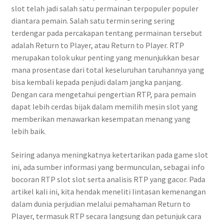
slot telah jadi salah satu permainan terpopuler populer
diantara pemain. Salah satu termin sering sering
terdengar pada percakapan tentang permainan tersebut
adalah Return to Player, atau Return to Player. RTP
merupakan tolok ukur penting yang menunjukkan besar
mana prosentase dari total keseluruhan taruhannya yang
bisa kembali kepada penjudi dalam jangka panjang.
Dengan cara mengetahui pengertian RTP, para pemain
dapat lebih cerdas bijak dalam memilih mesin slot yang
memberikan menawarkan kesempatan menang yang
lebih baik.
Seiring adanya meningkatnya ketertarikan pada game slot
ini, ada sumber informasi yang bermunculan, sebagai info
bocoran RTP slot slot serta analisis RTP yang gacor. Pada
artikel kali ini, kita hendak meneliti lintasan kemenangan
dalam dunia perjudian melalui pemahaman Return to
Player, termasuk RTP secara langsung dan petunjuk cara