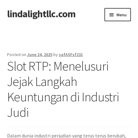
lindalightllc.com
Skip
Skip
Menu
to
to
navigation
content
Home
Posted on
June 24, 2025
by
safASFsf231
Slot RTP: Menelusuri
Jejak Langkah
Keuntungan di Industri
Judi
Dalam dunia industri perjudian yang terus terus berubah,