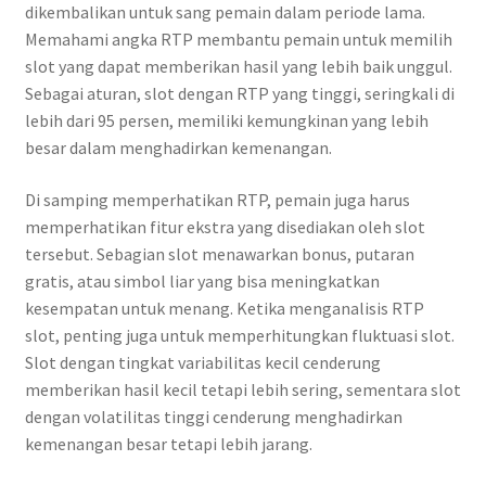
dikembalikan untuk sang pemain dalam periode lama.
Memahami angka RTP membantu pemain untuk memilih
slot yang dapat memberikan hasil yang lebih baik unggul.
Sebagai aturan, slot dengan RTP yang tinggi, seringkali di
lebih dari 95 persen, memiliki kemungkinan yang lebih
besar dalam menghadirkan kemenangan.
Di samping memperhatikan RTP, pemain juga harus
memperhatikan fitur ekstra yang disediakan oleh slot
tersebut. Sebagian slot menawarkan bonus, putaran
gratis, atau simbol liar yang bisa meningkatkan
kesempatan untuk menang. Ketika menganalisis RTP
slot, penting juga untuk memperhitungkan fluktuasi slot.
Slot dengan tingkat variabilitas kecil cenderung
memberikan hasil kecil tetapi lebih sering, sementara slot
dengan volatilitas tinggi cenderung menghadirkan
kemenangan besar tetapi lebih jarang.