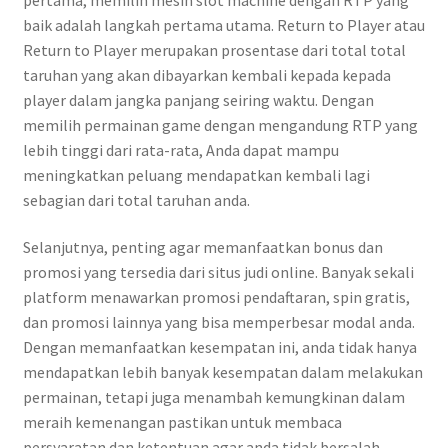
baik adalah langkah pertama utama. Return to Player atau
Return to Player merupakan prosentase dari total total
taruhan yang akan dibayarkan kembali kepada kepada
player dalam jangka panjang seiring waktu. Dengan
memilih permainan game dengan mengandung RTP yang
lebih tinggi dari rata-rata, Anda dapat mampu
meningkatkan peluang mendapatkan kembali lagi
sebagian dari total taruhan anda.
Selanjutnya, penting agar memanfaatkan bonus dan
promosi yang tersedia dari situs judi online. Banyak sekali
platform menawarkan promosi pendaftaran, spin gratis,
dan promosi lainnya yang bisa memperbesar modal anda.
Dengan memanfaatkan kesempatan ini, anda tidak hanya
mendapatkan lebih banyak kesempatan dalam melakukan
permainan, tetapi juga menambah kemungkinan dalam
meraih kemenangan pastikan untuk membaca
persyaratan dan ketentuan agar anda tidak bersalah.