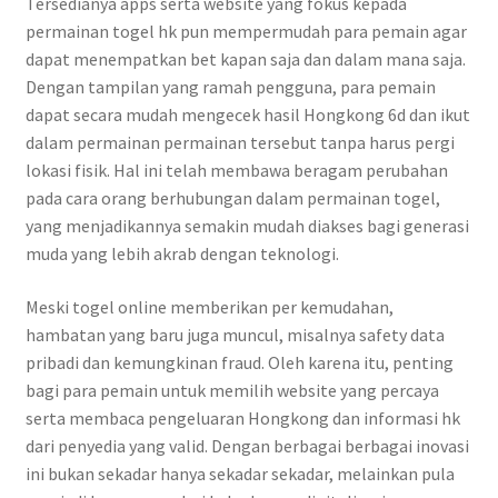
Tersedianya apps serta website yang fokus kepada
permainan togel hk pun mempermudah para pemain agar
dapat menempatkan bet kapan saja dan dalam mana saja.
Dengan tampilan yang ramah pengguna, para pemain
dapat secara mudah mengecek hasil Hongkong 6d dan ikut
dalam permainan permainan tersebut tanpa harus pergi
lokasi fisik. Hal ini telah membawa beragam perubahan
pada cara orang berhubungan dalam permainan togel,
yang menjadikannya semakin mudah diakses bagi generasi
muda yang lebih akrab dengan teknologi.
Meski togel online memberikan per kemudahan,
hambatan yang baru juga muncul, misalnya safety data
pribadi dan kemungkinan fraud. Oleh karena itu, penting
bagi para pemain untuk memilih website yang percaya
serta membaca pengeluaran Hongkong dan informasi hk
dari penyedia yang valid. Dengan berbagai berbagai inovasi
ini bukan sekadar hanya sekadar sekadar, melainkan pula