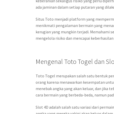
keberanian sekaligus risiko yang perlu dipe
ada jaminan dalam setiap putaran yang dilak
Situs Toto menjadi platform yang mempermud
menikmati pengalaman bermain yang menarik
kerugian yang mungkin terjadi. Memahami se
mengelola risiko dan mencapai keberhasilan
Mengenal Toto Togel dan Slo
Toto Togel merupakan salah satu bentuk perm
orang karena menawarkan kesempatan untuk 
menebak angka yang akan keluar, dan jika t
cara bermain yang berbeda-beda, namun pa
Slot 4D adalah salah satu variasi dari per
angka yang mereka yakini akan keluar dalam 