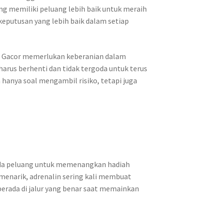
g memiliki peluang lebih baik untuk meraih
putusan yang lebih baik dalam setiap
ot Gacor memerlukan keberanian dalam
arus berhenti dan tidak tergoda untuk terus
anya soal mengambil risiko, tetapi juga
n ada peluang untuk memenangkan hadiah
menarik, adrenalin sering kali membuat
 berada di jalur yang benar saat memainkan