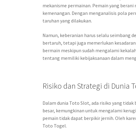
mekanisme permainan. Pemain yang berani me
kemenangan. Dengan menganalisis pola perm
taruhan yang dilakukan.
Namun, keberanian harus selalu seimbang de
bertaruh, tetapi juga memerlukan kesadaran 
bermain meskipun sudah mengalami kekalahan
tentang memiliki kebijaksanaan dalam menge
Risiko dan Strategi di Dunia T
Dalam dunia Toto Slot, ada risiko yang tid
besar, kemungkinan untuk mengalami kerugia
pemain tidak dapat berpikir jernih. Oleh ka
Toto Togel.