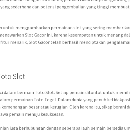
 yang sederhana dan potensi pengembalian yang tinggi membuat S
akan untuk menggambarkan permainan slot yang sering memberik
 menawarkan Slot Gacor ini, karena kesempatan untuk menang da
itur menarik, Slot Gacor telah berhasil menciptakan pengala
oto Slot
i dalam bermain Toto Slot. Setiap pemain dituntut untuk memil
alam permainan Toto Togel. Dalam dunia yang penuh ketidakpasti
kemenangan besar atau kerugian. Oleh karena itu, sikap berani d
bawa pemain menuju kesuksesan.
ranian juga berhubungan dengan seberapa jauh pemain bersedia 