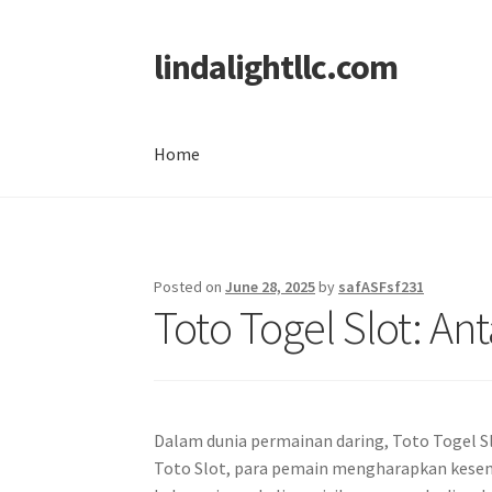
lindalightllc.com
Skip
Skip
to
to
navigation
content
Home
Home
Posted on
June 28, 2025
by
safASFsf231
Toto Togel Slot: An
Dalam dunia permainan daring, Toto Togel Sl
Toto Slot, para pemain mengharapkan kesem