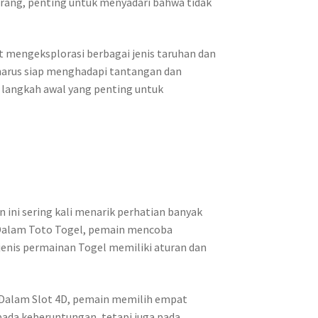
 orang, penting untuk menyadari bahwa tidak
t mengeksplorasi berbagai jenis taruhan dan
harus siap menghadapi tantangan dan
 langkah awal yang penting untuk
ini sering kali menarik perhatian banyak
 Dalam Toto Togel, pemain mencoba
jenis permainan Togel memiliki aturan dan
. Dalam Slot 4D, pemain memilih empat
pada keberuntungan, tetapi juga pada