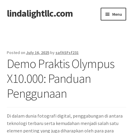
lindalightllc.com
Skip
Skip
Menu
to
to
navigation
content
Home
Posted on
July 16, 2025
by
safASFsf231
Demo Praktis Olympus
X10.000: Panduan
Penggunaan
Di dalam dunia fotografi digital, penggabungan di antara
teknologi terbaru serta kemudahan menjadi salah satu
elemen penting yang juga diharapkan oleh para para