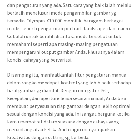
dan pengaturan yang ada. Satu cara yang baik ialah melalui
berlatih menelusuri mode pengambilan gambar yg
tersedia. Olympus X10.000 memiliki beragam berbagai
mode, seperti pengaturan portrait, landscape, dan macro.
Cobalah untuk beralih di antara mode tersebut untuk
memahami seperti apa masing-masing pengaturan
mempengaruhi output gambar Anda, khususnya dalam
kondisi cahaya yang bervariasi.
Di samping itu, manfaatkanlah fitur pengaturan manual
dalam rangka mendapat kontrol yang lebih baik terhadap
hasil gambar yg diambil. Dengan mengatur ISO,
kecepatan, dan aperture lensa secara manual, Anda bisa
membuat penyesuaian tiap gambar dengan lebih optimal
sesuai dengan kondisi yang ada. Ini sangat berguna ketika
kamu memotret dalam suasana dengan cahaya yang
menantang atau ketika Anda ingin menyampaikan
kreativitas dengan setting yg berbeda.