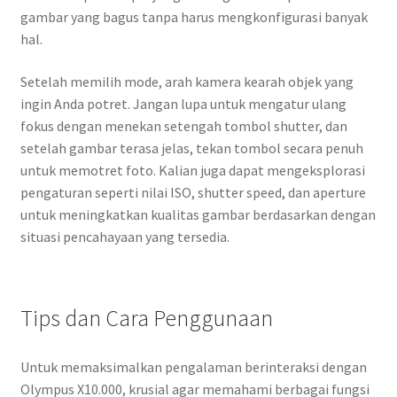
gambar yang bagus tanpa harus mengkonfigurasi banyak
hal.
Setelah memilih mode, arah kamera kearah objek yang
ingin Anda potret. Jangan lupa untuk mengatur ulang
fokus dengan menekan setengah tombol shutter, dan
setelah gambar terasa jelas, tekan tombol secara penuh
untuk memotret foto. Kalian juga dapat mengeksplorasi
pengaturan seperti nilai ISO, shutter speed, dan aperture
untuk meningkatkan kualitas gambar berdasarkan dengan
situasi pencahayaan yang tersedia.
Tips dan Cara Penggunaan
Untuk memaksimalkan pengalaman berinteraksi dengan
Olympus X10.000, krusial agar memahami berbagai fungsi