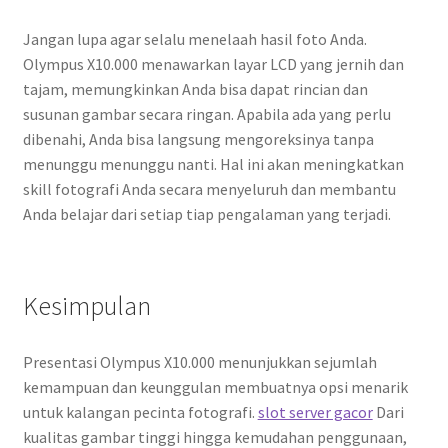
Jangan lupa agar selalu menelaah hasil foto Anda.
Olympus X10.000 menawarkan layar LCD yang jernih dan
tajam, memungkinkan Anda bisa dapat rincian dan
susunan gambar secara ringan. Apabila ada yang perlu
dibenahi, Anda bisa langsung mengoreksinya tanpa
menunggu menunggu nanti. Hal ini akan meningkatkan
skill fotografi Anda secara menyeluruh dan membantu
Anda belajar dari setiap tiap pengalaman yang terjadi.
Kesimpulan
Presentasi Olympus X10.000 menunjukkan sejumlah
kemampuan dan keunggulan membuatnya opsi menarik
untuk kalangan pecinta fotografi.
slot server gacor
Dari
kualitas gambar tinggi hingga kemudahan penggunaan,