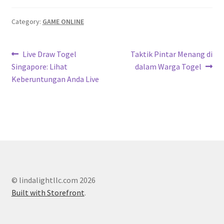
Category:
GAME ONLINE
Post
Previous
Next
Live Draw Togel
Taktik Pintar Menang di
post:
post:
Singapore: Lihat
dalam Warga Togel
navigation
Keberuntungan Anda Live
© lindalightllc.com 2026
Built with Storefront
.