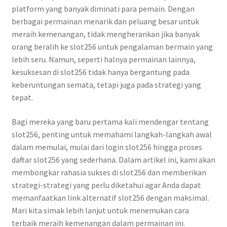
platform yang banyak diminati para pemain. Dengan
berbagai permainan menarik dan peluang besar untuk
meraih kemenangan, tidak mengherankan jika banyak
orang beralih ke slot256 untuk pengalaman bermain yang
lebih seru. Namun, seperti halnya permainan lainnya,
kesuksesan di slot256 tidak hanya bergantung pada
keberuntungan semata, tetapi juga pada strategi yang
tepat.
Bagi mereka yang baru pertama kali mendengar tentang
slot256, penting untuk memahami langkah-langkah awal
dalam memulai, mulai dari login slot256 hingga proses
daftar slot256 yang sederhana. Dalam artikel ini, kami akan
membongkar rahasia sukses di slot256 dan memberikan
strategi-strategi yang perlu diketahui agar Anda dapat
memanfaatkan link alternatif slot256 dengan maksimal.
Mari kita simak lebih lanjut untuk menemukan cara
terbaik meraih kemenangan dalam permainan ini.