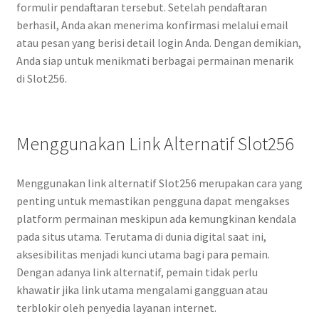
formulir pendaftaran tersebut. Setelah pendaftaran
berhasil, Anda akan menerima konfirmasi melalui email
atau pesan yang berisi detail login Anda. Dengan demikian,
Anda siap untuk menikmati berbagai permainan menarik
di Slot256.
Menggunakan Link Alternatif Slot256
Menggunakan link alternatif Slot256 merupakan cara yang
penting untuk memastikan pengguna dapat mengakses
platform permainan meskipun ada kemungkinan kendala
pada situs utama. Terutama di dunia digital saat ini,
aksesibilitas menjadi kunci utama bagi para pemain.
Dengan adanya link alternatif, pemain tidak perlu
khawatir jika link utama mengalami gangguan atau
terblokir oleh penyedia layanan internet.