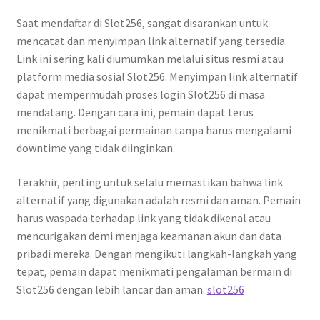
Saat mendaftar di Slot256, sangat disarankan untuk
mencatat dan menyimpan link alternatif yang tersedia.
Link ini sering kali diumumkan melalui situs resmi atau
platform media sosial Slot256. Menyimpan link alternatif
dapat mempermudah proses login Slot256 di masa
mendatang. Dengan cara ini, pemain dapat terus
menikmati berbagai permainan tanpa harus mengalami
downtime yang tidak diinginkan.
Terakhir, penting untuk selalu memastikan bahwa link
alternatif yang digunakan adalah resmi dan aman. Pemain
harus waspada terhadap link yang tidak dikenal atau
mencurigakan demi menjaga keamanan akun dan data
pribadi mereka. Dengan mengikuti langkah-langkah yang
tepat, pemain dapat menikmati pengalaman bermain di
Slot256 dengan lebih lancar dan aman.
slot256