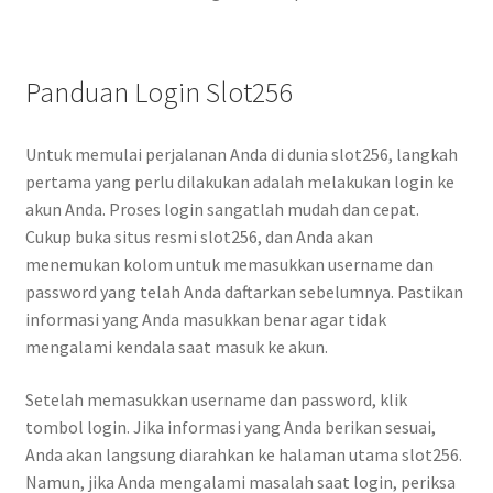
Panduan Login Slot256
Untuk memulai perjalanan Anda di dunia slot256, langkah
pertama yang perlu dilakukan adalah melakukan login ke
akun Anda. Proses login sangatlah mudah dan cepat.
Cukup buka situs resmi slot256, dan Anda akan
menemukan kolom untuk memasukkan username dan
password yang telah Anda daftarkan sebelumnya. Pastikan
informasi yang Anda masukkan benar agar tidak
mengalami kendala saat masuk ke akun.
Setelah memasukkan username dan password, klik
tombol login. Jika informasi yang Anda berikan sesuai,
Anda akan langsung diarahkan ke halaman utama slot256.
Namun, jika Anda mengalami masalah saat login, periksa