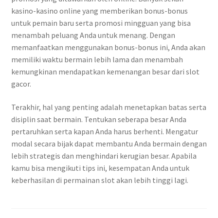
kasino-kasino online yang memberikan bonus-bonus
untuk pemain baru serta promosi mingguan yang bisa
menambah peluang Anda untuk menang. Dengan
memanfaatkan menggunakan bonus-bonus ini, Anda akan
memiliki waktu bermain lebih lama dan menambah
kemungkinan mendapatkan kemenangan besar dari slot
gacor.
Terakhir, hal yang penting adalah menetapkan batas serta
disiplin saat bermain. Tentukan seberapa besar Anda
pertaruhkan serta kapan Anda harus berhenti. Mengatur
modal secara bijak dapat membantu Anda bermain dengan
lebih strategis dan menghindari kerugian besar. Apabila
kamu bisa mengikuti tips ini, kesempatan Anda untuk
keberhasilan di permainan slot akan lebih tinggi lagi.