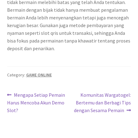
tidak bermain melebihi batas yang telah Anda tentukan.
Bermain dengan bijak tidak hanya membuat pengalaman
bermain Anda lebih menyenangkan tetapi juga mencegah
kerugian besar. Gunakan juga metode pembayaran yang
nyaman seperti slot qris untuk transaksi, sehingga Anda
bisa fokus pada permainan tanpa khawatir tentang proses
deposit dan penarikan.
Category:
GAME ONLINE
Post
Previous
Next
Mengapa Setiap Pemain
Komunitas Wargatogel:
post:
post:
Harus Mencoba Akun Demo
Bertemu dan Berbagi Tips
navigation
Slot?
dengan Sesama Pemain