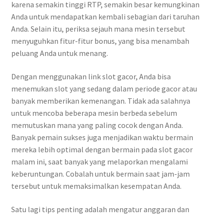
karena semakin tinggi RTP, semakin besar kemungkinan
Anda untuk mendapatkan kembali sebagian dari taruhan
Anda. Selain itu, periksa sejauh mana mesin tersebut
menyuguhkan fitur-fitur bonus, yang bisa menambah
peluang Anda untuk menang.
Dengan menggunakan link slot gacor, Anda bisa
menemukan slot yang sedang dalam periode gacor atau
banyak memberikan kemenangan. Tidak ada salahnya
untuk mencoba beberapa mesin berbeda sebelum
memutuskan mana yang paling cocok dengan Anda.
Banyak pemain sukses juga menjadikan waktu bermain
mereka lebih optimal dengan bermain pada slot gacor
malam ini, saat banyak yang melaporkan mengalami
keberuntungan. Cobalah untuk bermain saat jam-jam
tersebut untuk memaksimalkan kesempatan Anda.
Satu lagi tips penting adalah mengatur anggaran dan