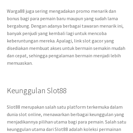
Warga88 juga sering mengadakan promo menarik dan
bonus bagi para pemain baru maupun yang sudah lama
bergabung. Dengan adanya berbagai tawaran menarik ini,
banyak penjudi yang kembali lagi untuk mencoba
keberuntungan mereka. Apalagi, link slot gacor yang
disediakan membuat akses untuk bermain semakin mudah
dan cepat, sehingga pengalaman bermain menjadi lebih
memuaskan.
Keunggulan Slot88
Slot88 merupakan salah satu platform terkemuka dalam
dunia slot online, menawarkan berbagai keunggulan yang
menjadikannya pilihan utama bagi para pemain. Salah satu
keunggulan utama dari Slot88 adalah koleksi permainan