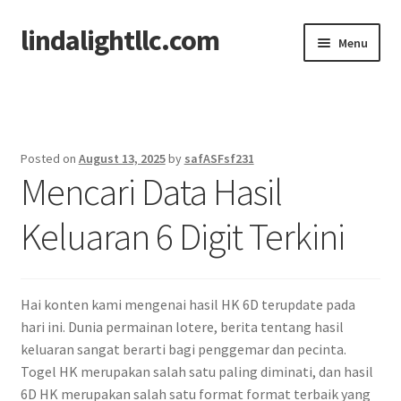
lindalightllc.com
Skip
Skip
Menu
to
to
navigation
content
Home
Posted on
August 13, 2025
by
safASFsf231
Mencari Data Hasil
Keluaran 6 Digit Terkini
Hai konten kami mengenai hasil HK 6D terupdate pada
hari ini. Dunia permainan lotere, berita tentang hasil
keluaran sangat berarti bagi penggemar dan pecinta.
Togel HK merupakan salah satu paling diminati, dan hasil
6D HK merupakan salah satu format format terbaik yang