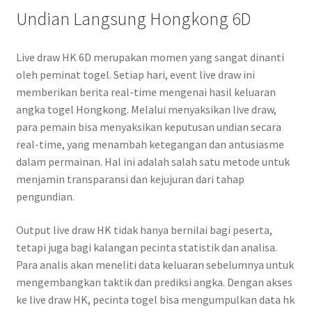
Undian Langsung Hongkong 6D
Live draw HK 6D merupakan momen yang sangat dinanti
oleh peminat togel. Setiap hari, event live draw ini
memberikan berita real-time mengenai hasil keluaran
angka togel Hongkong. Melalui menyaksikan live draw,
para pemain bisa menyaksikan keputusan undian secara
real-time, yang menambah ketegangan dan antusiasme
dalam permainan. Hal ini adalah salah satu metode untuk
menjamin transparansi dan kejujuran dari tahap
pengundian.
Output live draw HK tidak hanya bernilai bagi peserta,
tetapi juga bagi kalangan pecinta statistik dan analisa.
Para analis akan meneliti data keluaran sebelumnya untuk
mengembangkan taktik dan prediksi angka. Dengan akses
ke live draw HK, pecinta togel bisa mengumpulkan data hk