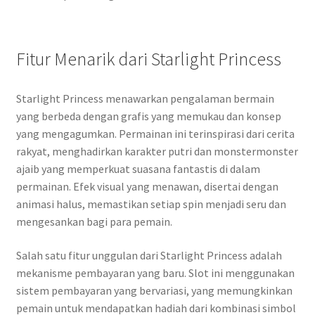
Fitur Menarik dari Starlight Princess
Starlight Princess menawarkan pengalaman bermain
yang berbeda dengan grafis yang memukau dan konsep
yang mengagumkan. Permainan ini terinspirasi dari cerita
rakyat, menghadirkan karakter putri dan monstermonster
ajaib yang memperkuat suasana fantastis di dalam
permainan. Efek visual yang menawan, disertai dengan
animasi halus, memastikan setiap spin menjadi seru dan
mengesankan bagi para pemain.
Salah satu fitur unggulan dari Starlight Princess adalah
mekanisme pembayaran yang baru. Slot ini menggunakan
sistem pembayaran yang bervariasi, yang memungkinkan
pemain untuk mendapatkan hadiah dari kombinasi simbol