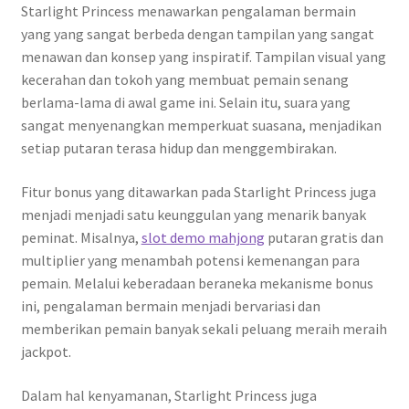
Starlight Princess menawarkan pengalaman bermain
yang yang sangat berbeda dengan tampilan yang sangat
menawan dan konsep yang inspiratif. Tampilan visual yang
kecerahan dan tokoh yang membuat pemain senang
berlama-lama di awal game ini. Selain itu, suara yang
sangat menyenangkan memperkuat suasana, menjadikan
setiap putaran terasa hidup dan menggembirakan.
Fitur bonus yang ditawarkan pada Starlight Princess juga
menjadi menjadi satu keunggulan yang menarik banyak
peminat. Misalnya,
slot demo mahjong
putaran gratis dan
multiplier yang menambah potensi kemenangan para
pemain. Melalui keberadaan beraneka mekanisme bonus
ini, pengalaman bermain menjadi bervariasi dan
memberikan pemain banyak sekali peluang meraih meraih
jackpot.
Dalam hal kenyamanan, Starlight Princess juga