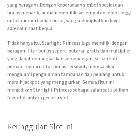
yang beragam. Dengan keberadaan simbol spesial dan
bonus menarik, pemain memiliki kesempatan lebih tinggi
untuk meraih hadiah besar, yang meningkatkan level
adrenalin saat berjudi.
Tidak hanya itu, Starlight Princess juga memiliki dengan
beragam fitur bonus seperti putaran gratis dan multiplier
yang dapat meningkatkan kemenangan. Setiap kali
pemain memicu fitur bonus tersebut, mereka akan
mengalami pengalaman tambahan dan peluang untuk
meraih jackpot yang menggiurkan. Semua fitur ini
menjadikan Starlight Princess sebagai salah satu pilihan
favorit di antara pecinta slot.
Keunggulan Slot Ini