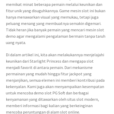
memikat minat beberapa pemain melalui keunikan dan
fitur unik yang disuguhkannya. Game mesin slot ini bukan
hanya menawarkan visual yang memukau, tetapi juga
peluang menang yang membuatnya semakin digemari.
Tidak heran jika banyak pemain yang mencari mesin slot
demo agar mengalami pengalaman bermain tanpa taruh
uang nyata.
Di dalam artikel ini, kita akan melakukannya menjelajahi
keunikan dari Starlight Princess dan mengapa slot
menjadi favorit di antara pemain. Dari mekanisme
permainan yang mudah hingga fitur jackpot yang
menjanjikan, semua elemen ini memberi kontribusi pada
kekenyalan. Kami juga akan menyampaikan kesempatan
untuk mencoba demo slot PG Soft dan berbagai
kenyamanan yang ditawarkan oleh situs slot modern,
memberi informasi bagi kalian yang berkeinginan
mencoba peruntungan di alam slot online.