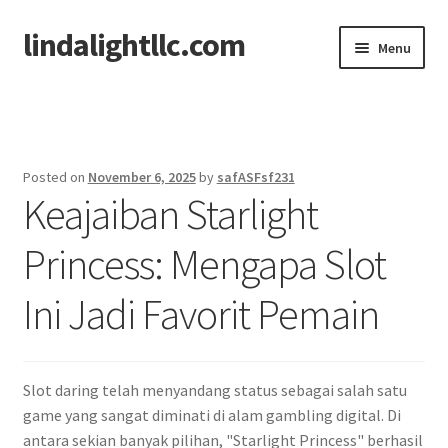
lindalightllc.com
Skip
Skip
Menu
to
to
navigation
content
Home
Posted on
November 6, 2025
by
safASFsf231
Keajaiban Starlight
Princess: Mengapa Slot
Ini Jadi Favorit Pemain
Slot daring telah menyandang status sebagai salah satu
game yang sangat diminati di alam gambling digital. Di
antara sekian banyak pilihan, "Starlight Princess" berhasil