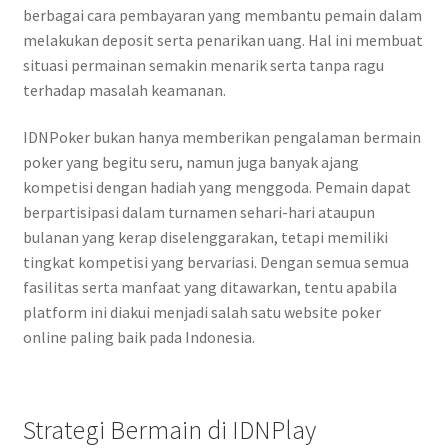
berbagai cara pembayaran yang membantu pemain dalam
melakukan deposit serta penarikan uang. Hal ini membuat
situasi permainan semakin menarik serta tanpa ragu
terhadap masalah keamanan.
IDNPoker bukan hanya memberikan pengalaman bermain
poker yang begitu seru, namun juga banyak ajang
kompetisi dengan hadiah yang menggoda. Pemain dapat
berpartisipasi dalam turnamen sehari-hari ataupun
bulanan yang kerap diselenggarakan, tetapi memiliki
tingkat kompetisi yang bervariasi. Dengan semua semua
fasilitas serta manfaat yang ditawarkan, tentu apabila
platform ini diakui menjadi salah satu website poker
online paling baik pada Indonesia.
Strategi Bermain di IDNPlay