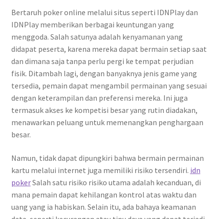
Bertaruh poker online melalui situs seperti IDNPlay dan
IDNPlay memberikan berbagai keuntungan yang
menggoda. Salah satunya adalah kenyamanan yang
didapat peserta, karena mereka dapat bermain setiap saat
dan dimana saja tanpa perlu pergi ke tempat perjudian
fisik. Ditambah lagi, dengan banyaknya jenis game yang
tersedia, pemain dapat mengambil permainan yang sesuai
dengan keterampilan dan preferensi mereka. Ini juga
termasuk akses ke kompetisi besar yang rutin diadakan,
menawarkan peluang untuk memenangkan penghargaan
besar.
Namun, tidak dapat dipungkiri bahwa bermain permainan
kartu melalui internet juga memiliki risiko tersendiri.
idn
poker
Salah satu risiko risiko utama adalah kecanduan, di
mana pemain dapat kehilangan kontrol atas waktu dan
uang yang ia habiskan. Selain itu, ada bahaya keamanan