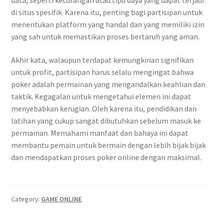
data, seperti kecurangan atau tipu daya yang dapat terjadi
di situs spesifik. Karena itu, penting bagi partisipan untuk
menentukan platform yang handal dan yang memiliki izin
yang sah untuk memastikan proses bertaruh yang aman.
Akhir kata, walaupun terdapat kemungkinan signifikan
untuk profit, partisipan harus selalu mengingat bahwa
poker adalah permainan yang mengandalkan keahlian dan
taktik. Kegagalan untuk mengetahui elemen ini dapat
menyebabkan kerugian. Oleh karena itu, pendidikan dan
latihan yang cukup sangat dibutuhkan sebelum masuk ke
permainan. Memahami manfaat dan bahaya ini dapat
membantu pemain untuk bermain dengan lebih bijak bijak
dan mendapatkan proses poker online dengan maksimal.
Category:
GAME ONLINE