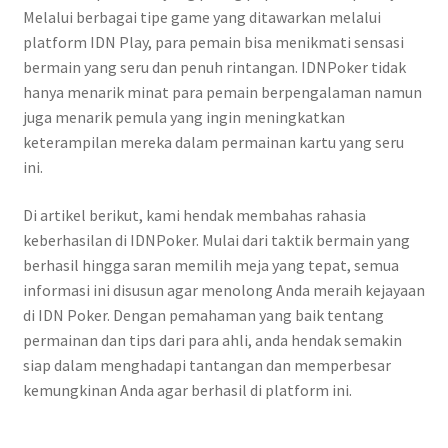
Melalui berbagai tipe game yang ditawarkan melalui
platform IDN Play, para pemain bisa menikmati sensasi
bermain yang seru dan penuh rintangan. IDNPoker tidak
hanya menarik minat para pemain berpengalaman namun
juga menarik pemula yang ingin meningkatkan
keterampilan mereka dalam permainan kartu yang seru
ini.
Di artikel berikut, kami hendak membahas rahasia
keberhasilan di IDNPoker. Mulai dari taktik bermain yang
berhasil hingga saran memilih meja yang tepat, semua
informasi ini disusun agar menolong Anda meraih kejayaan
di IDN Poker. Dengan pemahaman yang baik tentang
permainan dan tips dari para ahli, anda hendak semakin
siap dalam menghadapi tantangan dan memperbesar
kemungkinan Anda agar berhasil di platform ini.