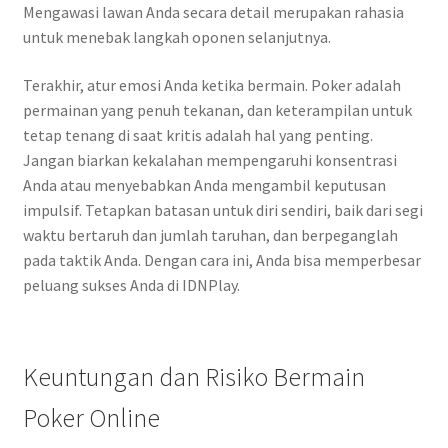
Mengawasi lawan Anda secara detail merupakan rahasia
untuk menebak langkah oponen selanjutnya.
Terakhir, atur emosi Anda ketika bermain. Poker adalah
permainan yang penuh tekanan, dan keterampilan untuk
tetap tenang di saat kritis adalah hal yang penting.
Jangan biarkan kekalahan mempengaruhi konsentrasi
Anda atau menyebabkan Anda mengambil keputusan
impulsif. Tetapkan batasan untuk diri sendiri, baik dari segi
waktu bertaruh dan jumlah taruhan, dan berpeganglah
pada taktik Anda. Dengan cara ini, Anda bisa memperbesar
peluang sukses Anda di IDNPlay.
Keuntungan dan Risiko Bermain
Poker Online