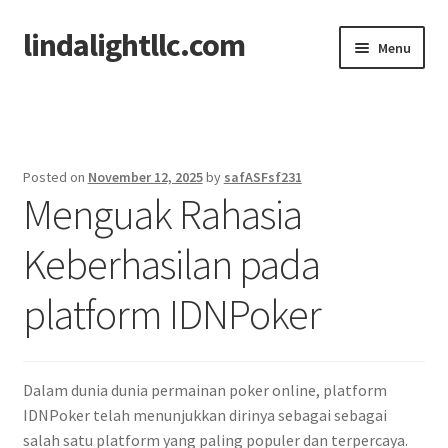
lindalightllc.com
Skip
Skip
Menu
to
to
navigation
content
Home
Posted on
November 12, 2025
by
safASFsf231
Menguak Rahasia
Keberhasilan pada
platform IDNPoker
Dalam dunia dunia permainan poker online, platform
IDNPoker telah menunjukkan dirinya sebagai sebagai
salah satu platform yang paling populer dan terpercaya.