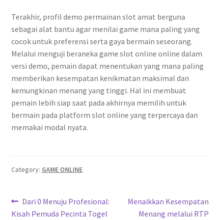
Terakhir, profil demo permainan slot amat berguna
sebagai alat bantu agar menilai game mana paling yang
cocok untuk preferensi serta gaya bermain seseorang.
Melalui menguji beraneka game slot online online dalam
versi demo, pemain dapat menentukan yang mana paling
memberikan kesempatan kenikmatan maksimal dan
kemungkinan menang yang tinggi. Hal ini membuat
pemain lebih siap saat pada akhirnya memilih untuk
bermain pada platform slot online yang terpercaya dan
memakai modal nyata.
Category:
GAME ONLINE
Post
Previous
Next
Dari 0 Menuju Profesional:
Menaikkan Kesempatan
post:
post:
Kisah Pemuda Pecinta Togel
Menang melalui RTP