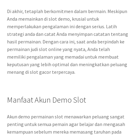
Di akhir, tetaplah berkomitmen dalam bermain. Meskipun
Anda memainkan di slot demo, krusial untuk
memperlakukan pengalaman ini dengan serius. Latih
strategi anda dan catat Anda menyimpan catatan tentang
hasil permainan. Dengan cara ini, saat anda berpindah ke
permainan judi slot online yang nyata, Anda telah
memiliki pengalaman yang memadai untuk membuat
keputusan yang lebih optimal dan meningkatkan peluang
menang di slot gacor terpercaya.
Manfaat Akun Demo Slot
Akun demo permainan slot menawarkan peluang sangat
penting untuk semua pemain agar belajar dan mengasah
kemampuan sebelum mereka memasang taruhan pada