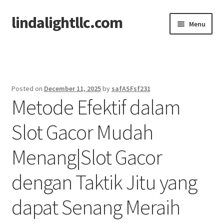
lindalightllc.com
Skip
Skip
Menu
to
to
navigation
content
Home
Posted on
December 11, 2025
by
safASFsf231
Metode Efektif dalam
Slot Gacor Mudah
Menang|Slot Gacor
dengan Taktik Jitu yang
dapat Senang Meraih