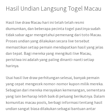
Hasil Undian Langsung Togel Macau
Hasil live draw Macau hari ini telah telah resmi
diumumkan, dan beberapa pecinta togel pastinya sudah
tidak sabar agar mengetahui pemenang dari toto Macau.
Proses undian yang dilakukan secara live tersebut
memastikan setiap pemain mendapatkan hasil yang jelas
dan tepat. Bagi mereka yang mengikuti live Macau,
peristiwa ini adalah yang paling dinanti-nanti setiap
harinya.
Usai hasil live draw perhitungan selesai, banyak pemain
yang cepat mengecek nomor-nomor kupon milik mereka.
Sebagian dari mereka merayakan kemenangan, sementara
yang lain berharap lebih baik di peluang berikutnya. Dalam
komunitas macau pools, berbagi informasi tentang hasil
undian sangat biasa dilakukan sebagai bantuan antar